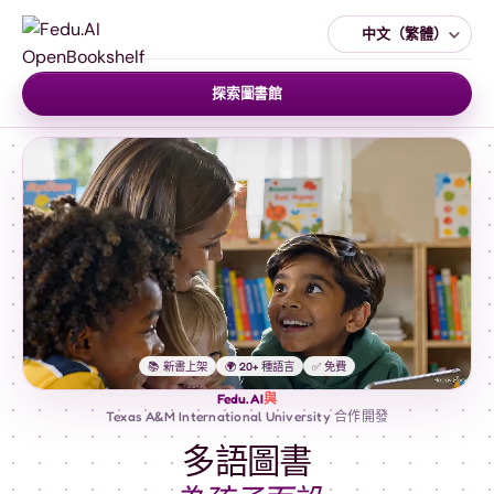
中文（繁體）
探索圖書館
📚 新書上架
🌍 20+ 種語言
✅ 免費
Fedu.AI
與
Texas A&M International University 合作開發
多語圖書